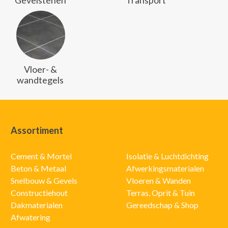
Gevelstenen
Transport
Vloer- &
wandtegels
Assortiment
Cement & Mortel
Isolatie & Luchtdichting
Beton & Metaal
Afwerkingsmaterialen
Snelbouw & Gevels
Vloeren & Wanden
Constructiehout
Terras, Oprit & Tuin
Dakmaterialen
Gereedschap & Shop
Afwatering