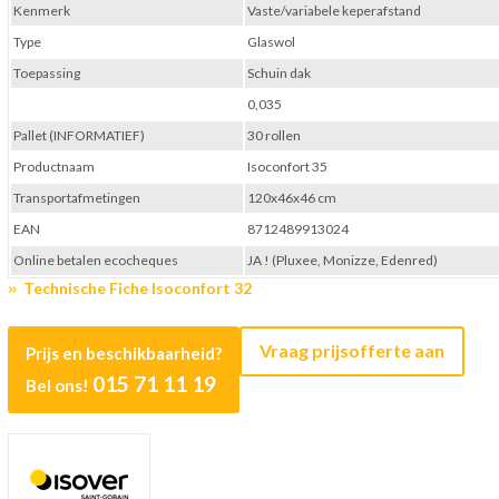
Kenmerk
Vaste/variabele keperafstand
Type
Glaswol
Toepassing
Schuin dak
0,035
Pallet (INFORMATIEF)
30 rollen
Productnaam
Isoconfort 35
Transportafmetingen
120x46x46 cm
EAN
8712489913024
Online betalen ecocheques
JA ! (Pluxee, Monizze, Edenred)
Technische Fiche Isoconfort 32
Vraag prijsofferte aan
Prijs en beschikbaarheid?
015 71 11 19
Bel ons!