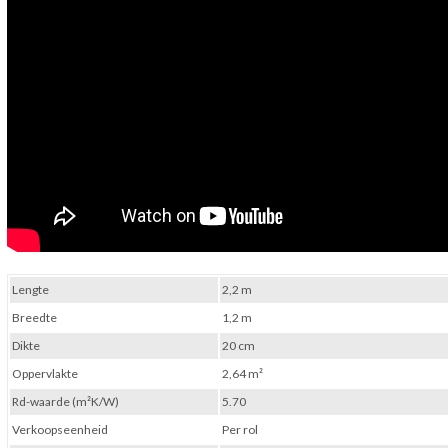
Lengte
2,2 m
Breedte
1,2 m
Dikte
20 cm
Oppervlakte
2,64 m²
Rd-waarde (m²K/W)
5.70
Verkoopseenheid
Per rol