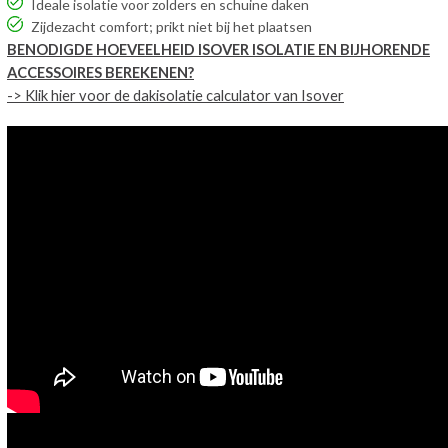
Ideale isolatie voor zolders en schuine daken
Zijdezacht comfort; prikt niet bij het plaatsen
BENODIGDE HOEVEELHEID ISOVER ISOLATIE EN BIJHORENDE
ACCESSOIRES BEREKENEN?
-> Klik hier voor de dakisolatie calculator van Isover