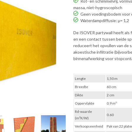
Rot- en schimmelvrij, vormvas
massa, niet-hygroscopisch
Geen voedingsbodem voor on
Waterdampdiffusie: µ= 1,2
De ISOVER partywall heeft als
en een contact tussen beide s
reduceert het opvullen van de 
akoestische infiltratie (bijvoor
binnenafwerking voor stopcont
Lengte
1,50 m
Breedte
60 cm
Dikte
2 cm
Oppervlakte
0,9 m²
Rd-waarde
0.60
(m²K/W)
Verkoopseenheid
Pak van 22 plate