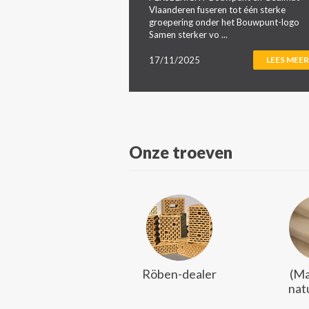
Vlaanderen fuseren tot één sterke
groepering onder het Bouwpunt-logo
Samen sterker vo ...
17/11/2025
LEES MEER
Onze troeven
Röben-dealer
(Ma
nat