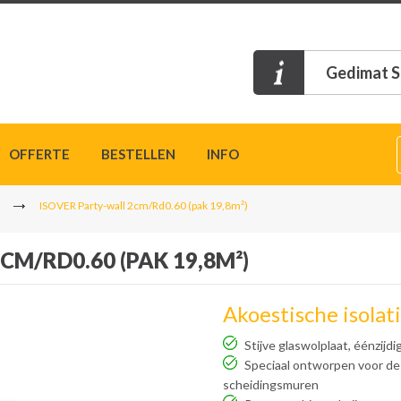
Gedimat S
OFFERTE
BESTELLEN
INFO
ISOVER Party-wall 2cm/Rd0.60 (pak 19,8m²)
CM/RD0.60 (PAK 19,8M²)
Akoestische isolat
Stijve glaswolplaat, éénzijd
Speciaal ontworpen voor de 
scheidingsmuren