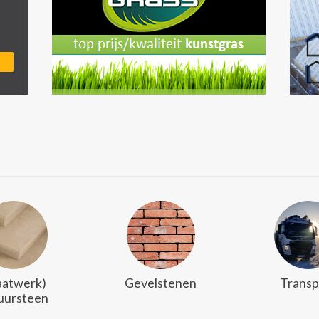
atwerk)
Gevelstenen
Transp
uursteen