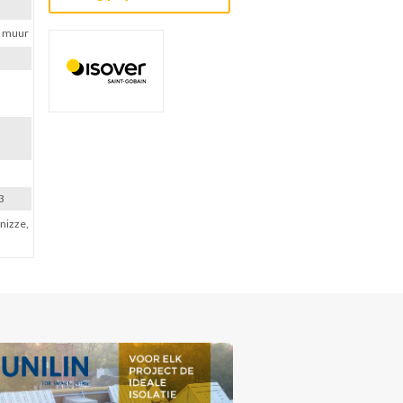
e muur
3
onizze,