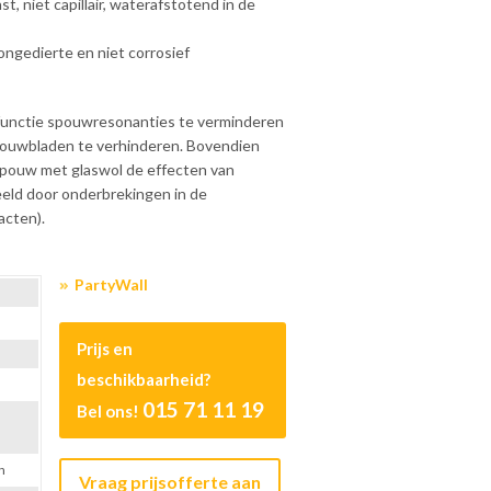
t, niet capillair, waterafstotend in de
gedierte en niet corrosief
 functie spouwresonanties te verminderen
pouwbladen te verhinderen. Bovendien
spouw met glaswol de effecten van
beeld door onderbrekingen in de
acten).
PartyWall
Prijs en
beschikbaarheid?
015 71 11 19
Bel ons!
n
Vraag prijsofferte aan