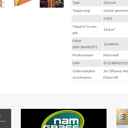
Type
Glaswol
Toepassing
Geluid: gemen
0,033
Totaal m² in een
19,8 m²
pak
Pallet
12 pakken
(INFORMATIEF)
Productnaam
Party-wall
EAN
871248902525
Online betalen
JA ! (Pluxee, M
ecocheques
Edenred)
!