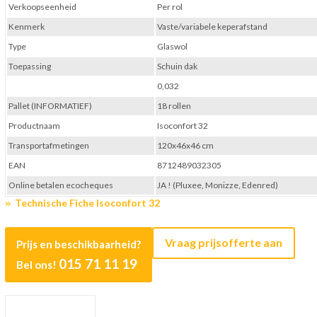
Verkoopseenheid
Per rol
Kenmerk
Vaste/variabele keperafstand
Type
Glaswol
Toepassing
Schuin dak
0,032
Pallet (INFORMATIEF)
18 rollen
Productnaam
Isoconfort 32
Transportafmetingen
120x46x46 cm
EAN
8712489032305
Online betalen ecocheques
JA ! (Pluxee, Monizze, Edenred)
Technische Fiche Isoconfort 32
Vraag prijsofferte aan
Prijs en beschikbaarheid?
015 71 11 19
Bel ons!