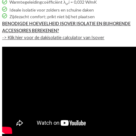
Warmtegeleidingcoëfficiënt λ
,i = 0,032 W/mK
u
Ideale isolatie voor zolders en schuine daken
Zijdezacht comfort; prikt niet bij het plaatsen
BENODIGDE HOEVEELHEID ISOVER ISOLATIE EN BIJHORENDE
ACCESSOIRES BEREKENEN?
-> Klik hier voor de dakisolatie calculator van Isover