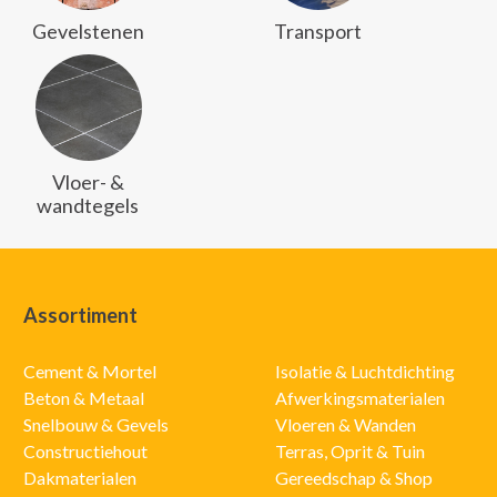
Gevelstenen
Transport
Vloer- &
wandtegels
Assortiment
Cement & Mortel
Isolatie & Luchtdichting
Beton & Metaal
Afwerkingsmaterialen
Snelbouw & Gevels
Vloeren & Wanden
Constructiehout
Terras, Oprit & Tuin
Dakmaterialen
Gereedschap & Shop