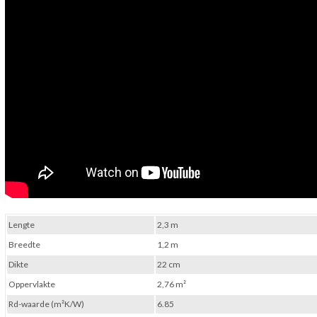
Lengte
2,3 m
Breedte
1,2 m
Dikte
22 cm
Oppervlakte
2,76 m²
Rd-waarde (m²K/W)
6.85