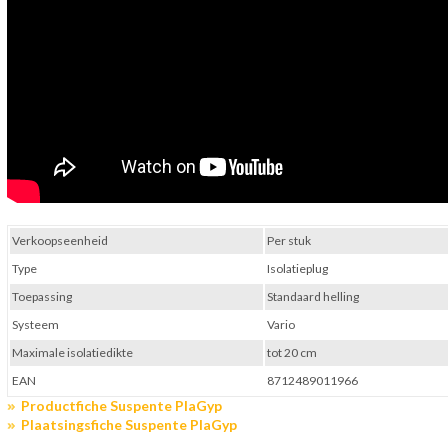
Verkoopseenheid
Per stuk
Type
Isolatieplug
Toepassing
Standaard helling
Systeem
Vario
Maximale isolatiedikte
tot 20 cm
EAN
8712489011966
Productfiche Suspente PlaGyp
Plaatsingsfiche Suspente PlaGyp