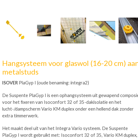
Hangsysteem voor glaswol (16-20 cm) aa
metalstuds
ISOVER
PlaGyp I
(oude benaming: integra2)
De Suspente PlaGyp I is een ophangsysteem uit gewapend composie
voor het fixeren van Isoconfort 32 of 35-dakisolatie en het
lucht-/dampscherm Vario KM duplex onder een hellend dak zonder
extra timmerwerk.
Het maakt deel uit van het Integra Vario systeem. De Suspente
PlaGyp I wordt gebruikt met: Isoconfort 32 of 35, Vario KM duplex,