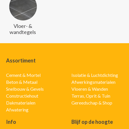
Vloer- &
wandtegels
Assortiment
Cement & Mortel
Isolatie & Luchtdichting
Beton & Metaal
Afwerkingsmaterialen
Snelbouw & Gevels
Vloeren & Wanden
Constructiehout
Terras, Oprit & Tuin
Dakmaterialen
Gereedschap & Shop
Afwatering
Info
Blijf op de hoogte