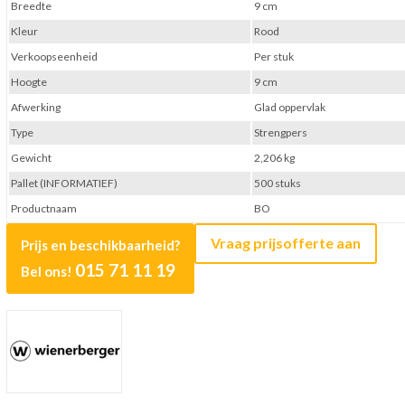
Breedte
9 cm
Kleur
Rood
Verkoopseenheid
Per stuk
Hoogte
9 cm
Afwerking
Glad oppervlak
Type
Strengpers
Gewicht
2,206 kg
Pallet (INFORMATIEF)
500 stuks
Productnaam
BO
Vraag prijsofferte aan
Prijs en beschikbaarheid?
015 71 11 19
Bel ons!