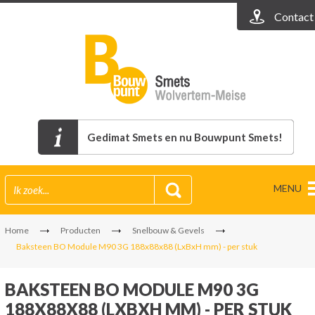
Contact
Gedimat Smets en nu Bouwpunt Smets!
MENU
Home
Producten
Snelbouw & Gevels
Baksteen BO Module M90 3G 188x88x88 (LxBxH mm) - per stuk
BAKSTEEN BO MODULE M90 3G
188X88X88 (LXBXH MM) - PER STUK