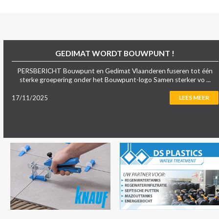
GEDIMAT WORDT BOUWPUNT !
PERSBERICHT Bouwpunt en Gedimat Vlaanderen fuseren tot één
sterke groepering onder het Bouwpunt-logo Samen sterker vo ...
17/11/2025
LEES MEER