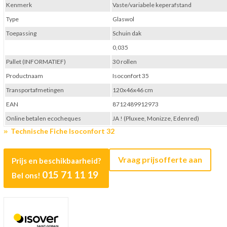
Kenmerk
Vaste/variabele keperafstand
Type
Glaswol
Toepassing
Schuin dak
0,035
Pallet (INFORMATIEF)
30 rollen
Productnaam
Isoconfort 35
Transportafmetingen
120x46x46 cm
EAN
8712489912973
Online betalen ecocheques
JA ! (Pluxee, Monizze, Edenred)
Technische Fiche Isoconfort 32
Vraag prijsofferte aan
Prijs en beschikbaarheid?
015 71 11 19
Bel ons!