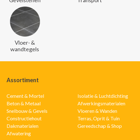
Gevelstenen
Transport
Vloer- &
wandtegels
Assortiment
Cement & Mortel
Isolatie & Luchtdichting
Beton & Metaal
Afwerkingsmaterialen
Snelbouw & Gevels
Vloeren & Wanden
Constructiehout
Terras, Oprit & Tuin
Dakmaterialen
Gereedschap & Shop
Afwatering