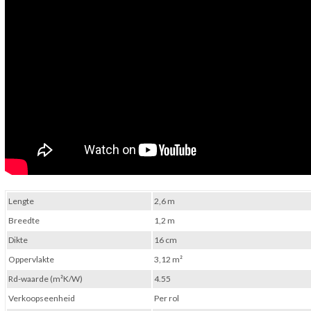
Lengte
2,6 m
Breedte
1,2 m
Dikte
16 cm
Oppervlakte
3,12 m²
Rd-waarde (m²K/W)
4.55
Verkoopseenheid
Per rol