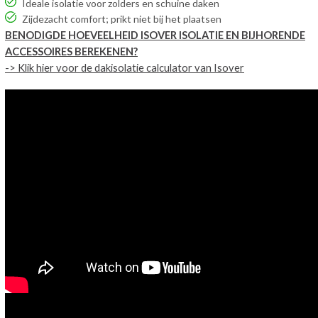
Ideale isolatie voor zolders en schuine daken
Zijdezacht comfort; prikt niet bij het plaatsen
BENODIGDE HOEVEELHEID ISOVER ISOLATIE EN BIJHORENDE
ACCESSOIRES BEREKENEN?
-> Klik hier voor de dakisolatie calculator van Isover