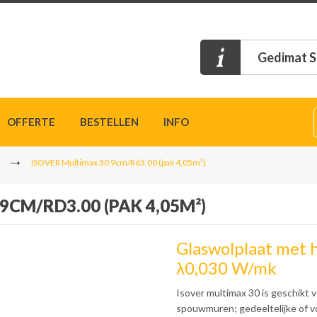
Gedimat S
OFFERTE
BESTELLEN
INFO
ISOVER Multimax 30 9cm/Rd3.00 (pak 4,05m²)
9CM/RD3.00 (PAK 4,05M²)
Glaswolplaat met 
λ0,030 W/mk
Isover multimax 30 is geschikt 
spouwmuren; gedeeltelijke of vo