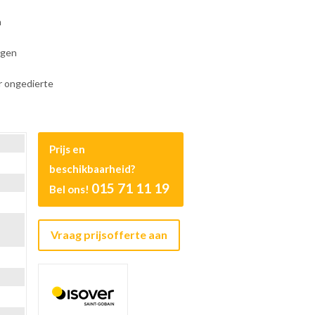
h
ngen
 ongedierte
Prijs en
beschikbaarheid?
015 71 11 19
Bel ons!
Vraag prijsofferte aan