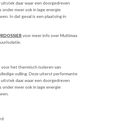
j uitstek daar waar een doorgedreven
ls onder meer ook in lage energie
en. In dat geval is een plaatsing in
RDOSSIER
voor meer info over Multimax
uurisolatie.
 voor het thermisch isoleren van
lledige vulling. Deze uiterst performante
j uitstek daar waar een doorgedreven
ls onder meer ook in lage energie
uwen.
rd