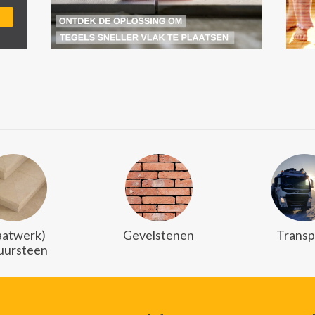
atwerk)
Gevelstenen
Transp
uursteen