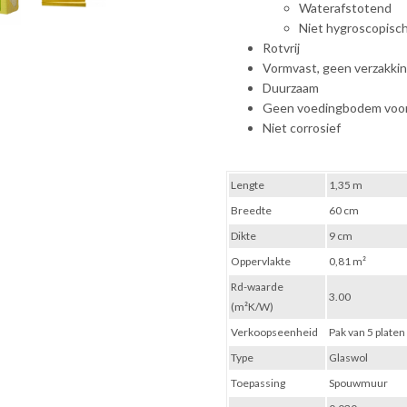
Waterafstotend
Niet hygroscopisc
Rotvrij
Vormvast, geen verzakki
Duurzaam
Geen voedingbodem voor
Niet corrosief
Lengte
1,35 m
Breedte
60 cm
Dikte
9 cm
Oppervlakte
0,81 m²
Rd-waarde
3.00
(m²K/W)
Verkoopseenheid
Pak van 5 platen
Type
Glaswol
Toepassing
Spouwmuur