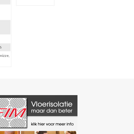
6
onizze,