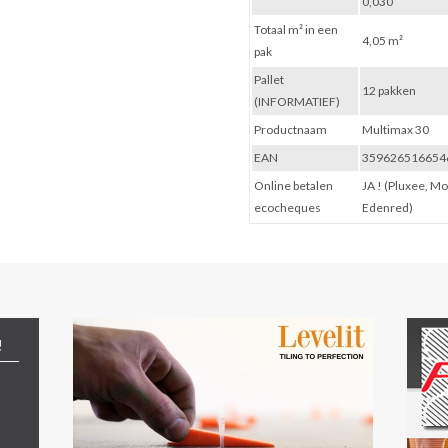
0,030
Totaal m² in een
4,05 m²
pak
Pallet
12 pakken
(INFORMATIEF)
Productnaam
Multimax 30
EAN
359626516654
Online betalen
JA ! (Pluxee, M
ecocheques
Edenred)
!