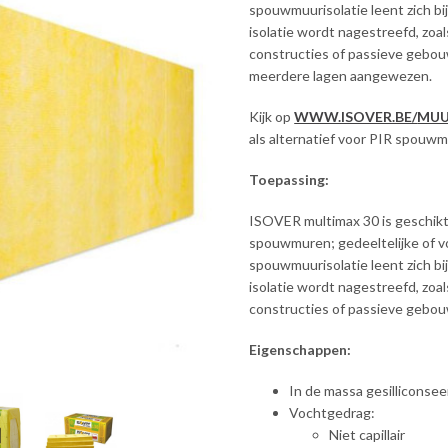
spouwmuurisolatie leent zich bi
isolatie wordt nagestreefd, zoa
constructies of passieve gebouw
meerdere lagen aangewezen.
Kijk op
WWW.ISOVER.BE/
MUU
als alternatief voor PIR spouwm
Toepassing:
ISOVER multimax 30 is geschikt
spouwmuren; gedeeltelijke of vo
spouwmuurisolatie leent zich bi
isolatie wordt nagestreefd, zoa
constructies of passieve gebo
Eigenschappen:
In de massa gesilliconsee
Vochtgedrag:
Niet capillair