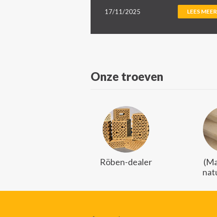
17/11/2025
LEES MEER
Onze troeven
Röben-dealer
(Ma
nat