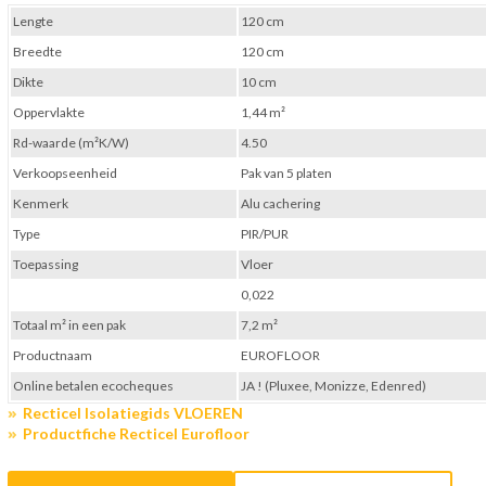
Lengte
120 cm
Breedte
120 cm
Dikte
10 cm
Oppervlakte
1,44 m²
Rd-waarde (m²K/W)
4.50
Verkoopseenheid
Pak van 5 platen
Kenmerk
Alu cachering
Type
PIR/PUR
Toepassing
Vloer
0,022
Totaal m² in een pak
7,2 m²
Productnaam
EUROFLOOR
Online betalen ecocheques
JA ! (Pluxee, Monizze, Edenred)
Recticel Isolatiegids VLOEREN
Productfiche Recticel Eurofloor