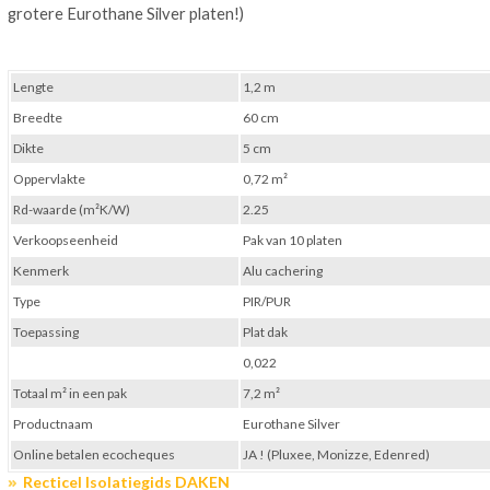
grotere Eurothane Silver platen!)
Lengte
1,2 m
Breedte
60 cm
Dikte
5 cm
Oppervlakte
0,72 m²
Rd-waarde (m²K/W)
2.25
Verkoopseenheid
Pak van 10 platen
Kenmerk
Alu cachering
Type
PIR/PUR
Toepassing
Plat dak
0,022
Totaal m² in een pak
7,2 m²
Productnaam
Eurothane Silver
Online betalen ecocheques
JA ! (Pluxee, Monizze, Edenred)
Recticel Isolatiegids DAKEN