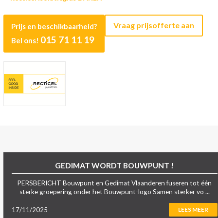
Vraag prijsofferte aan
Prijs en beschikbaarheid?
015 71 11 19
Bel ons!
GEDIMAT WORDT BOUWPUNT !
PERSBERICHT Bouwpunt en Gedimat Vlaanderen fuseren tot één
sterke groepering onder het Bouwpunt-logo Samen sterker vo ...
17/11/2025
LEES MEER