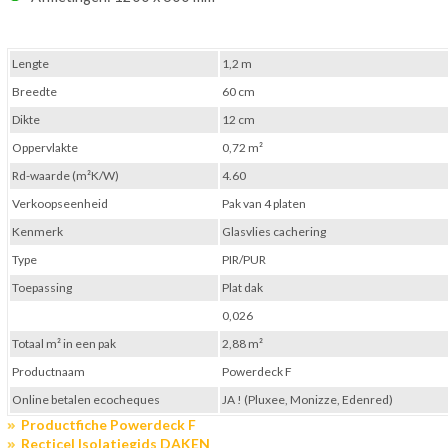
Lengte
1,2 m
Breedte
60 cm
Dikte
12 cm
Oppervlakte
0,72 m²
Rd-waarde (m²K/W)
4.60
Verkoopseenheid
Pak van 4 platen
Kenmerk
Glasvlies cachering
Type
PIR/PUR
Toepassing
Plat dak
0,026
Totaal m² in een pak
2,88 m²
Productnaam
Powerdeck F
Online betalen ecocheques
JA ! (Pluxee, Monizze, Edenred)
Productfiche Powerdeck F
Recticel Isolatiegids DAKEN