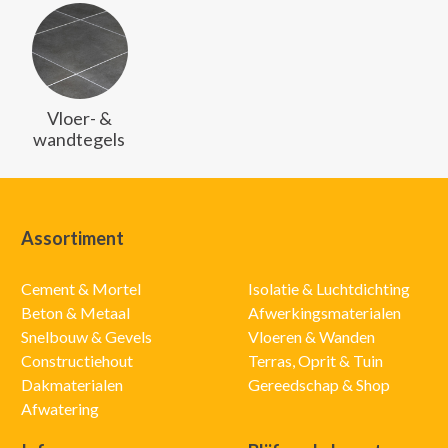
Vloer- &
wandtegels
Assortiment
Cement & Mortel
Isolatie & Luchtdichting
Beton & Metaal
Afwerkingsmaterialen
Snelbouw & Gevels
Vloeren & Wanden
Constructiehout
Terras, Oprit & Tuin
Dakmaterialen
Gereedschap & Shop
Afwatering