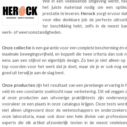
Wie in een veeleisende omgeving werkt, he
het juiste materiaal nodig om een optim
prestatie te leveren.
Herock
zorgt ervoor dat
voor elke denkbare job de perfecte uitrust
ter beschikking hebt, zelfs in de meest ba
werk- of weersomstandigheden.
Onze collectie
is een garantie voor een complete bescherming én 
maximale bewegingsvrijheid, en koppelt die twee criteria dan ook 
eens aan een stijlvol en eigentijds design. Zo ben je niet alleen op
top voorzien voor het werk dat je doet, maar zie je er ook nog e
goed uit terwijl je aan de slag bent.
Onze producten
zijn het resultaat van een jarenlange ervaring in 
veld én een constante zoektocht naar verbetering. Dit wil zeggen 
al onze producten aan uitvoerige praktijktests zijn onderwor
vooraleer ze een plaats in onze catalogus krijgen. Deze tests wor
niet alleen uitgevoerd door de wetenschappers en onderzoekers
onze laboratoria, maar ook door een hele divisie van profession
experts die elk artikel afzonderlijk testen in de meest veeleise