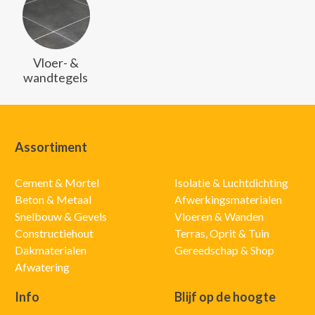
Vloer- &
wandtegels
Assortiment
Cement & Mortel
Isolatie & Luchtdichting
Beton & Metaal
Afwerkingsmaterialen
Snelbouw & Gevels
Vloeren & Wanden
Constructiehout
Terras, Oprit & Tuin
Dakmaterialen
Gereedschap & Shop
Afwatering
Info
Blijf op de hoogte