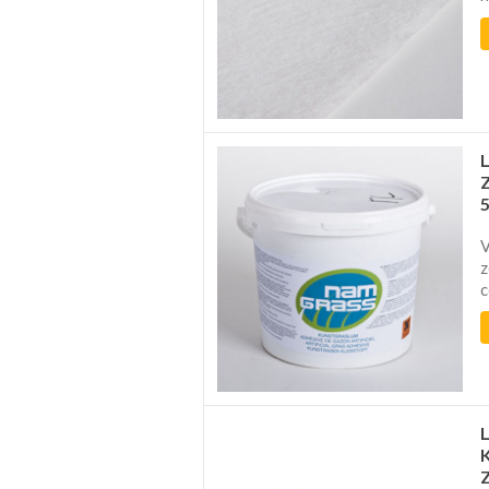
V
z
c