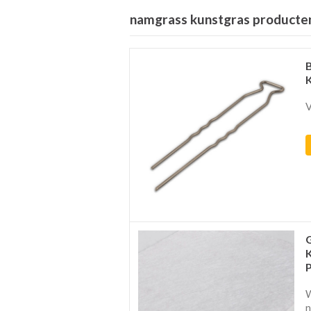
namgrass kunstgras producte
V
W
n