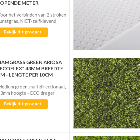
LOPENDE METER
oor het verbinden van 2 stroken
unstgras, NIET-zelfklevend
Bekijk dit product
NAMGRASS GREEN ARIOSA
"ECOFLEX" 43MM BREEDTE
2M - LENGTE PER 10CM
edium groen, multidirectionaal,
3mm hoogte - ECO drager
Bekijk dit product