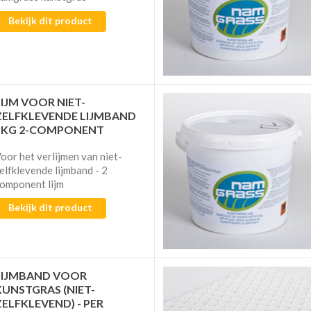
Bekijk dit product
LIJM VOOR NIET-
ZELFKLEVENDE LIJMBAND
5KG 2-COMPONENT
oor het verlijmen van niet-
elfklevende lijmband - 2
omponent lijm
Bekijk dit product
LIJMBAND VOOR
KUNSTGRAS (NIET-
ZELFKLEVEND) - PER