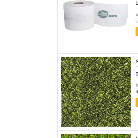
V
k
M
4