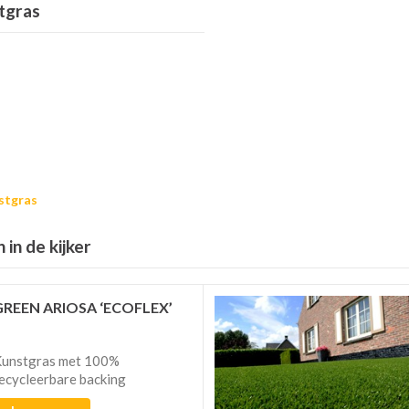
tgras
stgras
in de kijker
GREEN ARIOSA ‘ECOFLEX’
unstgras met 100%
ecycleerbare backing