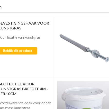
n
BEVESTIGINGSHAAK VOOR
KUNSTGRAS
oor fixatie van kunstgras
Bekijk dit product
GEOTEXTIEL VOOR
KUNSTGRAS BREEDTE 4M -
PER 10CM
ortelwerende doek voor onder
amgrass kunstgras