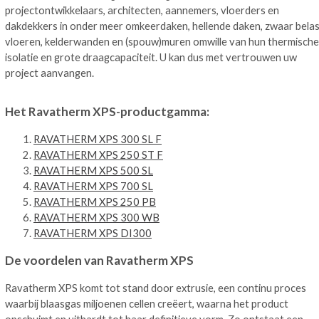
projectontwikkelaars, architecten, aannemers, vloerders en
dakdekkers in onder meer omkeerdaken, hellende daken, zwaar bela
vloeren, kelderwanden en (spouw)muren omwille van hun thermische
isolatie en grote draagcapaciteit. U kan dus met vertrouwen uw
project aanvangen.
Het Ravatherm XPS-productgamma:
RAVATHERM XPS 300 SL F
RAVATHERM XPS 250 ST F
RAVATHERM XPS 500 SL
RAVATHERM XPS 700 SL
RAVATHERM XPS 250 PB
RAVATHERM XPS 300 WB
RAVATHERM XPS DI300
De voordelen van Ravatherm XPS
Ravatherm XPS komt tot stand door extrusie, een continu proces
waarbij blaasgas miljoenen cellen creëert, waarna het product
opschuimt en uithardt tot haar definitieve vorm. Zo ontstaat een