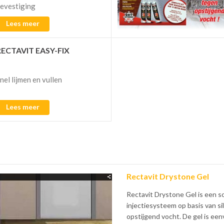
evestiging
Lees meer
RECTAVIT EASY-FIX
nel lijmen en vullen
Lees meer
Rectavit Drystone Gel
Rectavit Drystone Gel is een so
injectiesysteem op basis van s
opstijgend vocht. De gel is ee