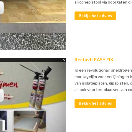
siliconepistool via boorgaten die
Bekijk het advies
Rectavit EASY FIX
Is een revolutionair sneldrog
montagelijm voor verlijmingen i
van isolatieplaten, gipsplaten
alsook voor het plaatsen van co
Bekijk het advies