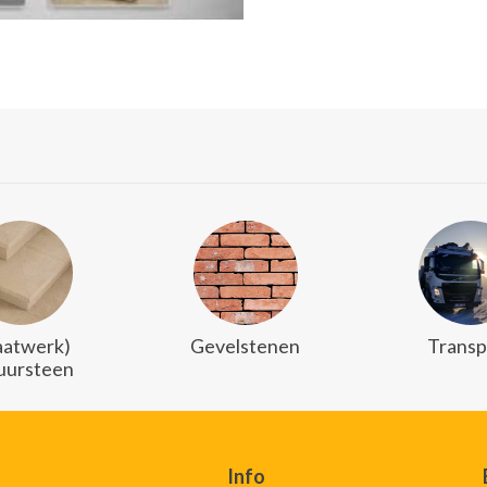
atwerk)
Gevelstenen
Transp
uursteen
Info