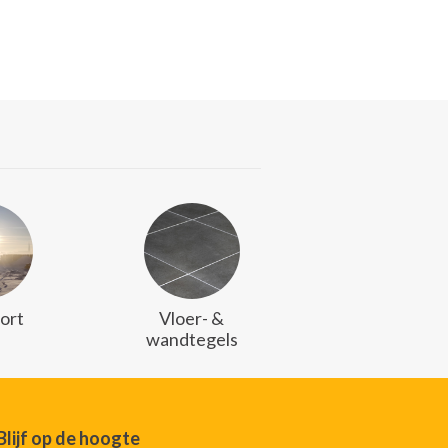
ort
Vloer- &
wandtegels
Blijf op de hoogte