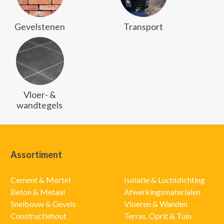
Gevelstenen
Transport
Vloer- &
wandtegels
Assortiment
Cement & Mortel
Isolatie & Luchtdichting
Beton & Metaal
Afwerkingsmaterialen
Snelbouw & Gevels
Vloeren & Wanden
Constructiehout
Terras, Oprit & Tuin