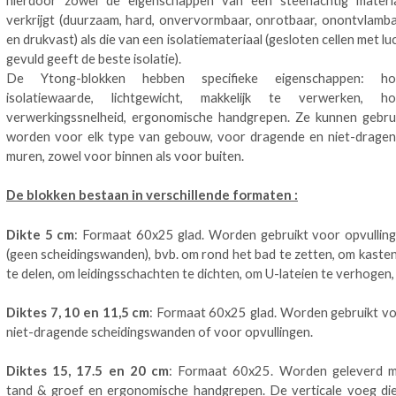
hierdoor zowel de eigenschappen van een steenachtig materi
verkrijgt (duurzaam, hard, onvervormbaar, onrotbaar, onontvlamb
en drukvast) als die van een isolatiemateriaal (gesloten cellen met lu
gevuld geeft de beste isolatie).
De Ytong-blokken hebben specifieke eigenschappen: ho
isolatiewaarde, lichtgewicht, makkelijk te verwerken, h
verwerkingssnelheid, ergonomische handgrepen. Ze kunnen gebru
worden voor elk type van gebouw, voor dragende en niet-drage
muren, zowel voor binnen als voor buiten.
De blokken bestaan in verschillende formaten :
Dikte 5 cm
: Formaat 60x25 glad. Worden gebruikt voor opvullin
(geen scheidingswanden), bvb. om rond het bad te zetten, om kasten
te delen, om leidingsschachten te dichten, om U-lateien te verhogen, .
Diktes 7, 10 en 11,5 cm
: Formaat 60x25 glad. Worden gebruikt v
niet-dragende scheidingswanden of voor opvullingen.
Diktes 15, 17.5 en 20 cm
: Formaat 60x25. Worden geleverd 
tand & groef en ergonomische handgrepen. De verticale voeg di