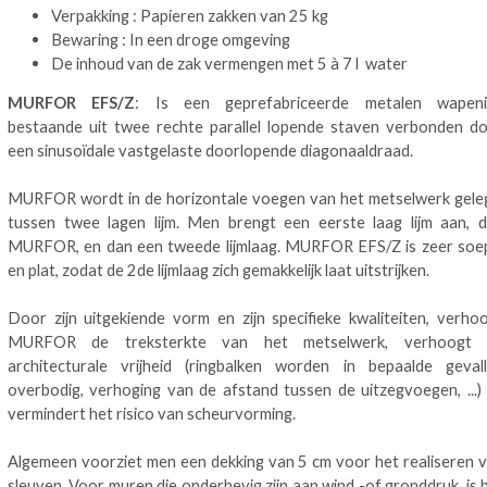
Verpakking : Papieren zakken van 25 kg
Bewaring : In een droge omgeving
De inhoud van de zak vermengen met 5 à 7 l water
MURFOR EFS/Z
: Is een geprefabriceerde metalen wapeni
bestaande uit twee rechte parallel lopende staven verbonden d
een sinusoïdale vastgelaste doorlopende diagonaaldraad.
MURFOR wordt in de horizontale voegen van het metselwerk gele
tussen twee lagen lijm. Men brengt een eerste laag lijm aan, 
MURFOR, en dan een tweede lijmlaag. MURFOR EFS/Z is zeer soe
en plat, zodat de 2de lijmlaag zich gemakkelijk laat uitstrijken.
Door zijn uitgekiende vorm en zijn specifieke kwaliteiten, verho
MURFOR de treksterkte van het metselwerk, verhoogt 
architecturale vrijheid (ringbalken worden in bepaalde geval
overbodig, verhoging van de afstand tussen de uitzegvoegen, ...)
vermindert het risico van scheurvorming.
Algemeen voorziet men een dekking van 5 cm voor het realiseren 
sleuven. Voor muren die onderhevig zijn aan wind -of gronddruk, is 