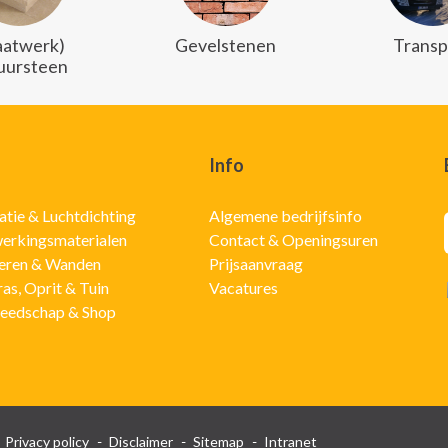
atwerk)
Gevelstenen
Transp
uursteen
Info
latie & Luchtdichting
Algemene bedrijfsinfo
erkingsmaterialen
Contact & Openingsuren
eren & Wanden
Prijsaanvraag
ras, Oprit & Tuin
Vacatures
eedschap & Shop
Privacy policy
Disclaimer
Sitemap
Intranet