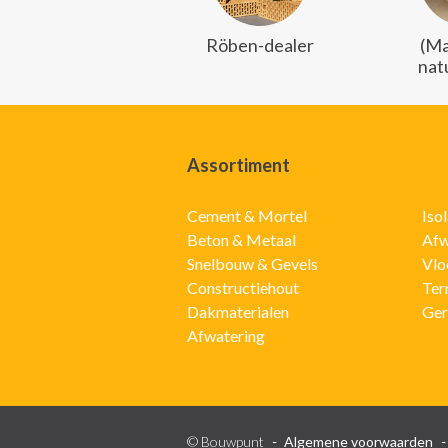
Röben-dealer
(Ma
nat
Assortiment
Cement & Mortel
Iso
Beton & Metaal
Afw
Snelbouw & Gevels
Vlo
Constructiehout
Ter
Dakmaterialen
Ger
Afwatering
© Bouwpunt
Algemene voorwaarden