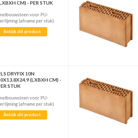
(LXBXH CM) - PER STUK
nelbouwsteen voor PU-
erlijming​​​​​​ (afname per stuk)
Bekijk dit product
PLS DRYFIX 10N
50X13.8X24.9 (LXBXH CM) -
PER STUK
nelbouwsteen voor PU-
erlijming​​​​​​ (afname per stuk)
Bekijk dit product