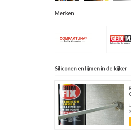
Merken
Siliconen en lijmen in de kijker
U
b