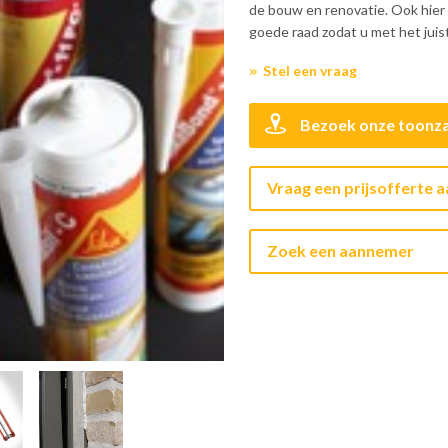
de bouw en renovatie. Ook hier s
goede raad zodat u met het jui
Stel een vraag
Bezoek onze toonza
Vraag een prijsofferte 
Zoek een aannemer