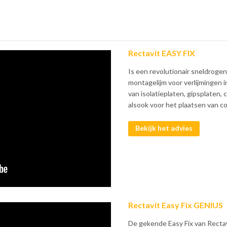
Rectavit EASY FIX
Is een revolutionair sneldrog
montagelijm voor verlijmingen i
van isolatieplaten, gipsplaten
alsook voor het plaatsen van co
Bekijk het advies
Rectavit Easy Fix GENIUS
De gekende Easy Fix van Rectav