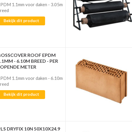
PDM 1.1mm voor daken - 3.05m
reed
Bekijk dit product
BOSSCOVER ROOF EPDM
1.1MM - 6.10M BREED - PER
LOPENDE METER
PDM 1.1mm voor daken - 6.10m
reed
Bekijk dit product
PLS DRYFIX 10N 50X10X24.9