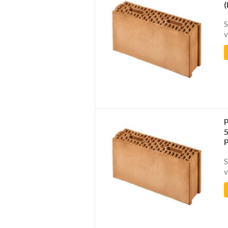
S
v
S
v