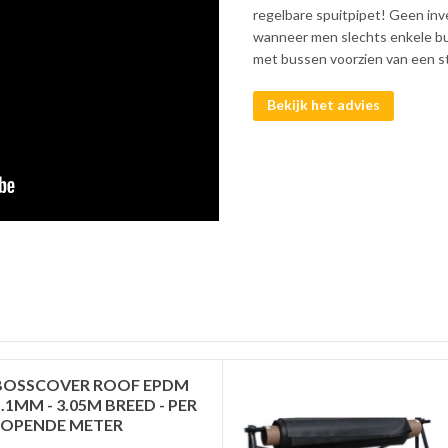
regelbare spuitpipet! Geen inv
wanneer men slechts enkele bu
met bussen voorzien van een sta
Bekijk het advies
BOSSCOVER ROOF EPDM
1.1MM - 3.05M BREED - PER
LOPENDE METER