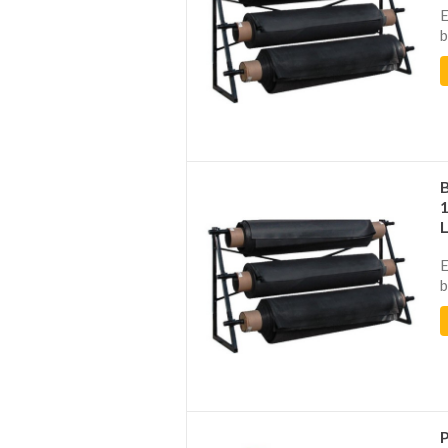
E
b
E
b