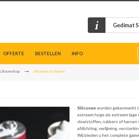
Gedimat S
OFFERTE
BESTELLEN
INFO
& Bouwshop
siliconen en lijmen
Siliconen
worden gekenmerkt do
extreem hoge als extreem lage 
vloeistoffen, rubbers of harsen
afdichting, verlijming, versterk
Wij bieden u het complete gamm