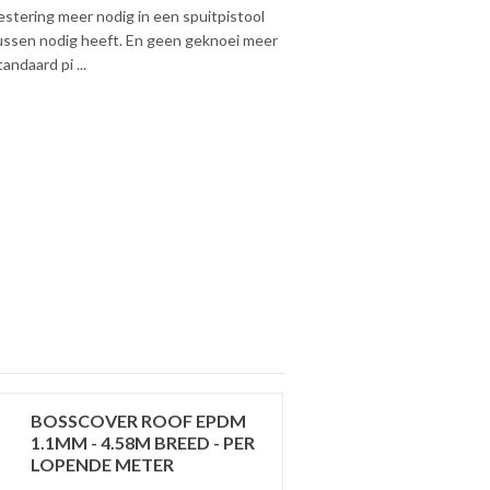
estering meer nodig in een spuitpistool
ssen nodig heeft. En geen geknoei meer
ndaard pi ...
BOSSCOVER ROOF EPDM
1.1MM - 4.58M BREED - PER
LOPENDE METER