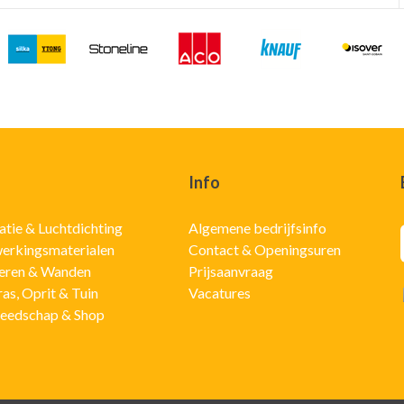
Info
latie & Luchtdichting
Algemene bedrijfsinfo
erkingsmaterialen
Contact & Openingsuren
eren & Wanden
Prijsaanvraag
ras, Oprit & Tuin
Vacatures
eedschap & Shop