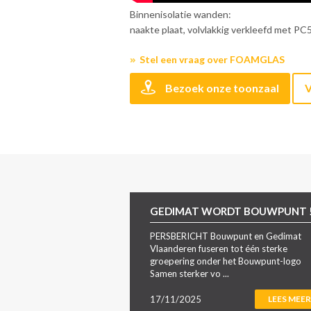
Binnenisolatie wanden:
naakte plaat, volvlakkig verkleefd met PC
Stel een vraag over FOAMGLAS
Bezoek onze toonzaal
V
GEDIMAT WORDT BOUWPUNT 
PERSBERICHT Bouwpunt en Gedimat
Vlaanderen fuseren tot één sterke
groepering onder het Bouwpunt-logo
Samen sterker vo ...
17/11/2025
LEES MEER