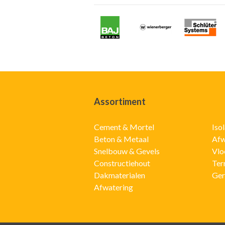
Assortiment
Cement & Mortel
Iso
Beton & Metaal
Afw
Snelbouw & Gevels
Vlo
Constructiehout
Ter
Dakmaterialen
Ger
Afwatering