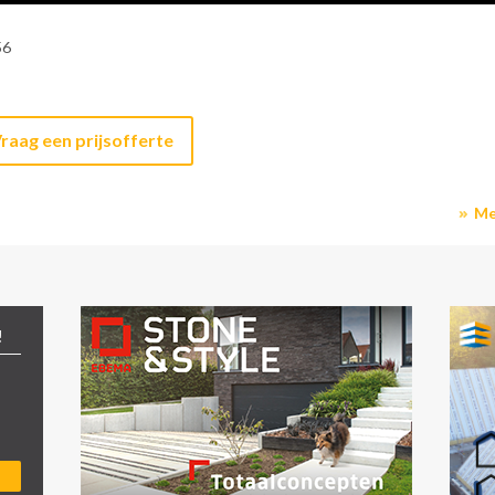
56
raag een prijsofferte
Me
!