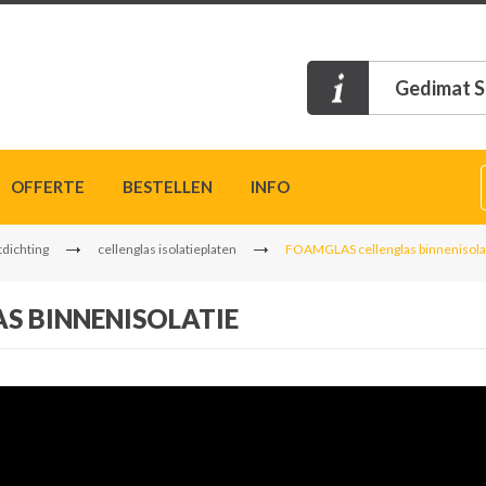
Gedimat S
OFFERTE
BESTELLEN
INFO
tdichting
cellenglas isolatieplaten
FOAMGLAS cellenglas binnenisola
S BINNENISOLATIE