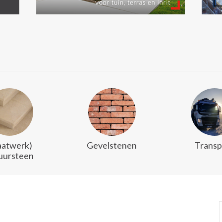
atwerk)
Gevelstenen
Transp
uursteen