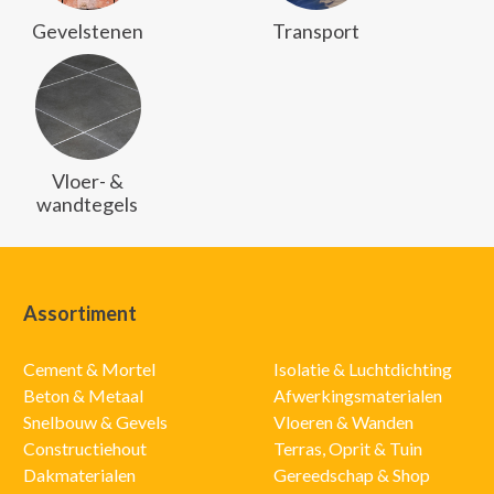
Gevelstenen
Transport
Vloer- &
wandtegels
Assortiment
Cement & Mortel
Isolatie & Luchtdichting
Beton & Metaal
Afwerkingsmaterialen
Snelbouw & Gevels
Vloeren & Wanden
Constructiehout
Terras, Oprit & Tuin
Dakmaterialen
Gereedschap & Shop