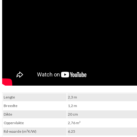
Lengte
2,3 m
Breedte
1,2 m
Dikte
20 cm
Oppervlakte
2,76 m²
Rd-waarde (m²K/W)
6.25