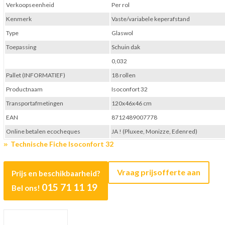
Verkoopseenheid
Per rol
Kenmerk
Vaste/variabele keperafstand
Type
Glaswol
Toepassing
Schuin dak
0,032
Pallet (INFORMATIEF)
18 rollen
Productnaam
Isoconfort 32
Transportafmetingen
120x46x46 cm
EAN
8712489007778
Online betalen ecocheques
JA ! (Pluxee, Monizze, Edenred)
Technische Fiche Isoconfort 32
Vraag prijsofferte aan
Prijs en beschikbaarheid?
015 71 11 19
Bel ons!