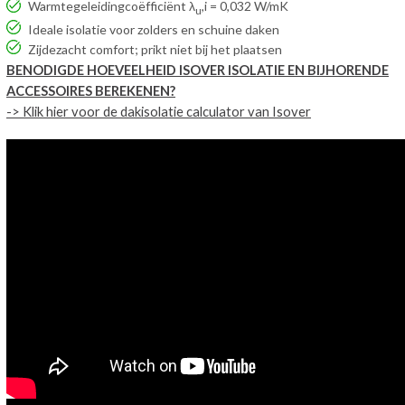
Warmtegeleidingcoëfficiënt λ
,i = 0,032 W/mK
u
Ideale isolatie voor zolders en schuine daken
Zijdezacht comfort; prikt niet bij het plaatsen
BENODIGDE HOEVEELHEID ISOVER ISOLATIE EN BIJHORENDE
ACCESSOIRES BEREKENEN?
-> Klik hier voor de dakisolatie calculator van Isover