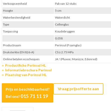
Verkoopseenheid
Pak van 12 stuks
Hoogte
5 cm
Waterbestendigheid
Waterdicht
Type
Cellenglas
Toepassing
Koudebruggen
0,058
Productnaam
Perinsul (Foamglas)
Druksterkte (EN 826-A)
CS ≥ 2.75 MPa
Online betalen ecocheques
JA ! (Pluxee, Monizze, Edenred)
Productfiche Perinsul HL
Informatiebrochure Perinsul
Plaatsing van Perinsul HL
Vraag prijsofferte aan
Prijs en beschikbaarheid?
015 71 11 19
Bel ons!