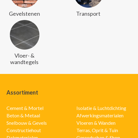
Gevelstenen
Transport
Vloer- &
wandtegels
Assortiment
Cement & Mortel
Isolatie & Luchtdichting
Beton & Metaal
Afwerkingsmaterialen
Snelbouw & Gevels
Vloeren & Wanden
Constructiehout
Terras, Oprit & Tuin
Dakmaterialen
Gereedschap & Shop