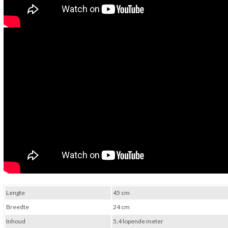
Lengte
45 cm
Breedte
24 cm
Inhoud
5,4 lopende meter