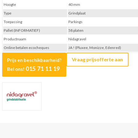
Hoogte
40 mm
Type
Grindplaat
Toepassing
Parkings
Pallet (INFORMATIEF)
58 platen
Productnaam
Nidagravel
Online betalen ecocheques
JA ! (Pluxee, Monizze, Edenred)
Vraag prijsofferte aan
Prijs en beschikbaarheid?
015 71 11 19
Bel ons!