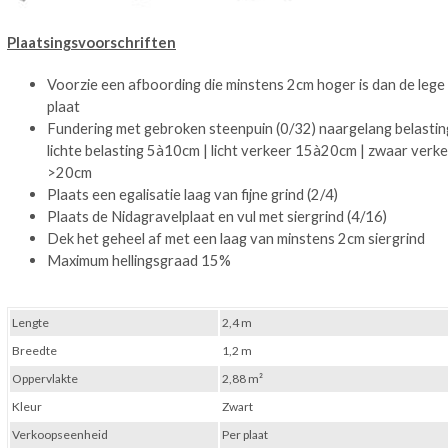
Plaatsingsvoorschriften
Voorzie een afboording die minstens 2cm hoger is dan de lege
plaat
Fundering met gebroken steenpuin (0/32) naargelang belastin
lichte belasting 5à10cm | licht verkeer 15à20cm | zwaar verk
>20cm
Plaats een egalisatie laag van fijne grind (2/4)
Plaats de Nidagravelplaat en vul met siergrind (4/16)
Dek het geheel af met een laag van minstens 2cm siergrind
Maximum hellingsgraad 15%
Lengte
2,4 m
Breedte
1,2 m
Oppervlakte
2,88 m²
Kleur
Zwart
Verkoopseenheid
Per plaat