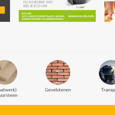
atwerk)
Gevelstenen
Transp
uursteen