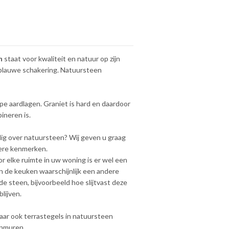
n
staat voor kwaliteit en natuur op zijn
 blauwe schakering. Natuursteen
e aardlagen. Graniet is hard en daardoor
ineren is.
dig over natuursteen? Wij geven u graag
dere kenmerken.
or elke ruimte in uw woning is er wel een
 de keuken waarschijnlijk een andere
 steen, bijvoorbeeld hoe slijtvast deze
lijven.
aar ook terrastegels in natuursteen
enmuren.