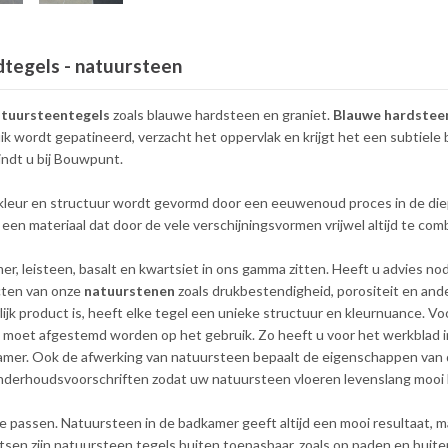
dtegels - natuursteen
atuursteentegels
zoals blauwe hardsteen en graniet.
Blauwe hardstee
k wordt gepatineerd, verzacht het oppervlak en krijgt het een subtiele
ndt u bij Bouwpunt.
kleur en structuur wordt gevormd door een eeuwenoud proces in de diep
t een materiaal dat door de vele verschijningsvormen vrijwel altijd te comb
r, leisteen, basalt en kwartsiet in ons gamma zitten. Heeft u advies no
cten van onze
natuurstenen
zoals drukbestendigheid, porositeit en an
lijk product is, heeft elke tegel een unieke structuur en kleurnuance. Vo
moet afgestemd worden op het gebruik. Zo heeft u voor het werkblad in
kamer. Ook de afwerking van natuursteen bepaalt de eigenschappen van de
onderhoudsvoorschriften zodat uw natuursteen vloeren levenslang mooi b
e passen. Natuursteen in de badkamer geeft altijd een mooi resultaat, m
tsen zijn natuursteen tegels buiten toepasbaar, zoals op paden en buit