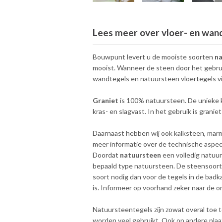
Lees meer over vloer- en wan
Bouwpunt levert u de mooiste soorten
n
mooist. Wanneer de steen door het gebrui
wandtegels en natuursteen vloertegels vi
Graniet
is 100% natuursteen. De unieke 
kras- en slagvast. In het gebruik is granie
Daarnaast hebben wij ook kalksteen, marme
meer informatie over de technische aspe
Doordat
natuursteen
een volledig natuur
bepaald type natuursteen. De steensoort 
soort nodig dan voor de tegels in de bad
is. Informeer op voorhand zeker naar de 
Natuursteentegels zijn zowat overal toe t
worden veel gebruikt. Ook op andere plaa