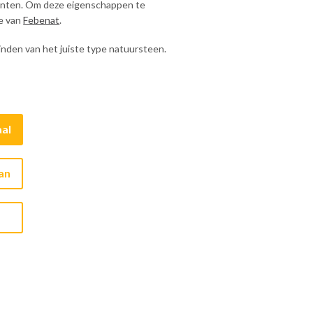
nten. Om deze eigenschappen te
te van
Febenat
.
inden van het juiste type natuursteen.
al
aan