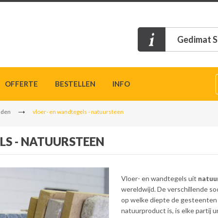
Gedimat S
OFFERTE
BESTELLEN
INFO
nden
vloer- en wandtegels - natuursteen
LS - NATUURSTEEN
Vloer- en wandtegels uit
natuu
wereldwijd. De verschillende soo
op welke diepte de gesteenten
natuurproduct is, is elke partij u