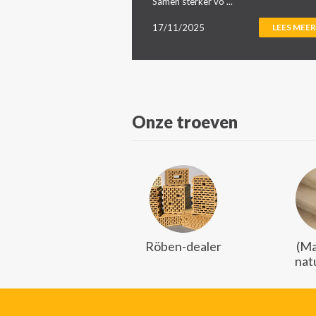
Samen sterker vo ...
17/11/2025
LEES MEER
Onze troeven
Röben-dealer
(Ma
nat