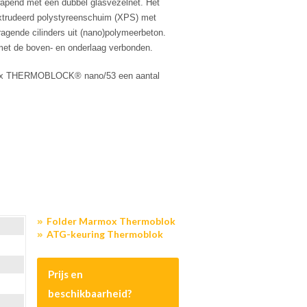
apend met een dubbel glasvezelnet. Het
eëxtrudeerd polystyreenschuim (XPS) met
ragende cilinders uit (nano)polymeerbeton.
 met de boven- en onderlaag verbonden.
mox THERMOBLOCK® nano/53 een aantal
Folder Marmox Thermoblok
ATG-keuring Thermoblok
Prijs en
beschikbaarheid?