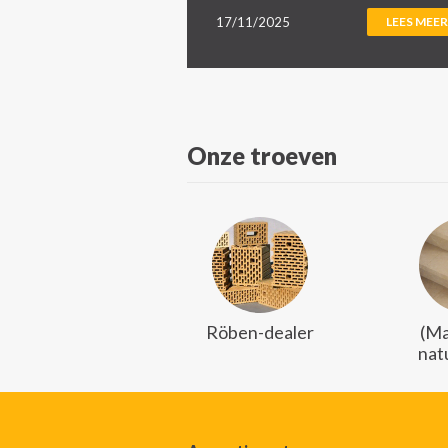
17/11/2025
LEES MEER
Onze troeven
Röben-dealer
(Ma
nat