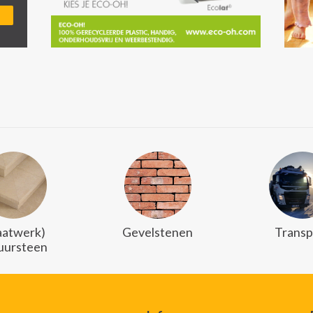
atwerk)
Gevelstenen
Transp
uursteen