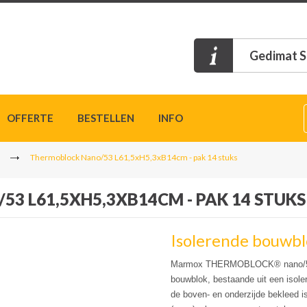
Gedimat S
OFFERTE
BESTELLEN
INFO
Thermoblock Nano/53 L61,5xH5,3xB14cm - pak 14 stuks
3 L61,5XH5,3XB14CM - PAK 14 STUKS
Isolerende bouwb
Marmox THERMOBLOCK® nano/53 i
bouwblok, bestaande uit een isol
de boven- en onderzijde bekleed 