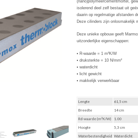
(nano)polymeercementmortel, gew
isolerend deel zelf bestaat uit g
daarin op regelmatige afstanden d
Deze cilinders zijn onlosmakelijk
Deze unieke opbouw geeft Mar
uitzonderlijke eigenschappen:
• R-waarde = 1 m²K/W
• druksterkte = 10 N/mm²
• waterdicht
• licht gewicht
​• makkelijk verwerkbaar
Lengte
61,5 cm
Breedte
14 cm
Rd-waarde (m²K/W)
1.00
Hoogte
5,3 cm
Waterbestendigheid
Waterdicht