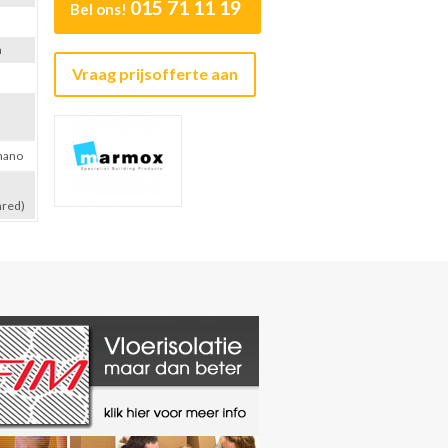
015 71 11 19
Bel ons!
n
Vraag prijsofferte aan
nano
nred)