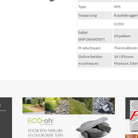
Type
XPS
Toepassing
Koudebrugge
0,050
Pallet
20 pakken
(INFORMATIEF)
Productnaam
Thermoblock 
Online betalen
JA ! (Pluxee,
ecocheques
Monizze, Ede
!