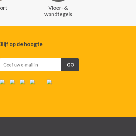
ort
Vloer- &
wandtegels
Blijf op de hoogte