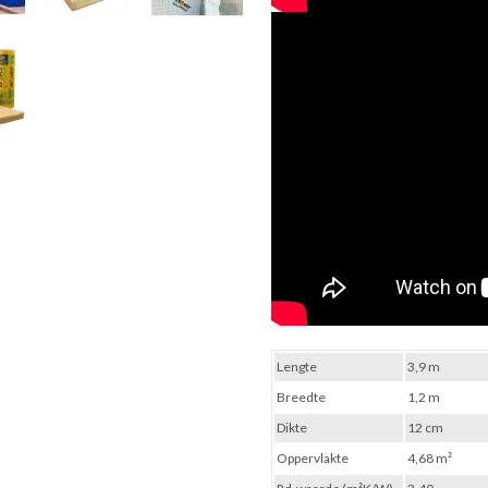
Lengte
3,9 m
Breedte
1,2 m
Dikte
12 cm
Oppervlakte
4,68 m²