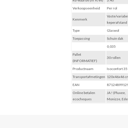
Rd-waarde (m²K/W)
3.40
Verkoopseenheid
Per rol
Vaste/variabe
Kenmerk
keperafstand
Type
Glaswol
Toepassing
Schuin dak
0,035
Pallet
30 rollen
(INFORMATIEF)
Productnaam
Isoconfort 35
Transportafmetingen
120x46x46 c
EAN
8712489912
Online betalen
JA ! (Pluxee,
ecocheques
Monizze, Ede