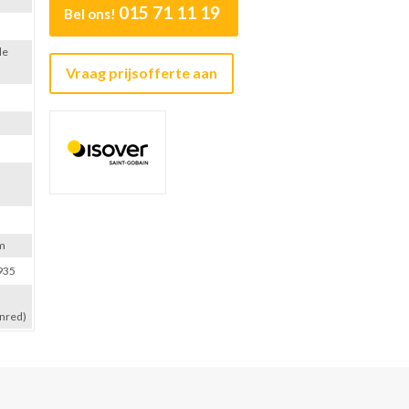
015 71 11 19
Bel ons!
le
Vraag prijsofferte aan
m
935
nred)