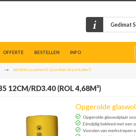
Gedimat S
OFFERTE
BESTELLEN
INFO
ISOVER Isoconfort 35 12cm/Rd3.40 (rol 4,68m²)
5 12CM/RD3.40 (ROL 4,68M²)
Opgerolde glaswol
Opgerolde glaswolplaat voor
Eénzijdig bekleed met een 
Voorzien van merkstrepen o