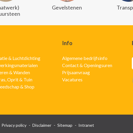
atwerk)
Gevelstenen
Transp
uursteen
Info
latie & Luchtdichting
Algemene bedrijfsinfo
erkingsmaterialen
Contact & Openingsuren
eren & Wanden
Prijsaanvraag
ras, Oprit & Tuin
Vacatures
eedschap & Shop
Privacy policy
Disclaimer
Sitemap
Intranet