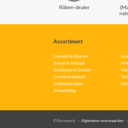
Röben-dealer
(Ma
nat
Assortiment
Cement & Mortel
Iso
Beton & Metaal
Afw
Snelbouw & Gevels
Vlo
Constructiehout
Ter
Dakmaterialen
Ger
Afwatering
© Bouwpunt
Algemene voorwaarden