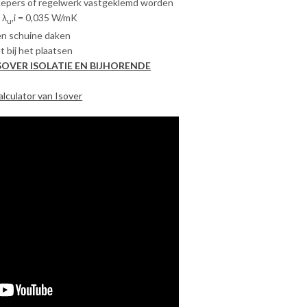
kepers of regelwerk vastgeklemd worden
 λ
,i = 0,035 W/mK
u
 en schuine daken
t bij het plaatsen
OVER ISOLATIE EN BIJHORENDE
calculator van Isover